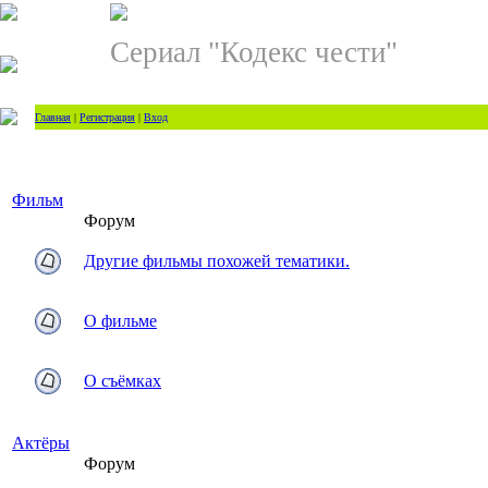
Сериал "Кодекс чести"
Главная
|
Регистрация
|
Вход
Фильм
Форум
Другие фильмы похожей тематики.
О фильме
О съёмках
Актёры
Форум