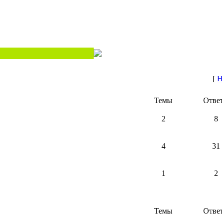
[
Н
Темы
Отве
2
8
4
31
1
2
Темы
Отве