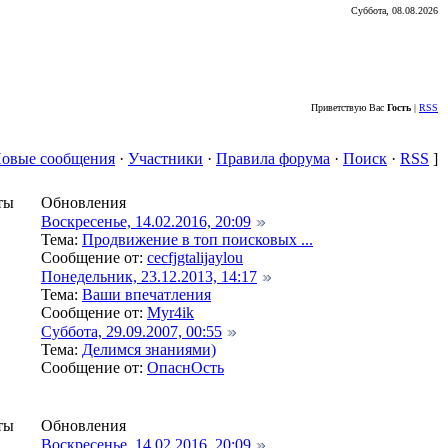
Суббота, 08.08.2026
Приветствую Вас
Гость
|
RSS
овые сообщения
·
Участники
·
Правила форума
·
Поиск
·
RSS
]
ты
Обновления
Воскресенье, 14.02.2016, 20:09
Тема:
Продвижение в топ поисковых ...
Сообщение от:
cecfjgtalijaylou
Понедельник, 23.12.2013, 14:17
Тема:
Ваши впечатления
Сообщение от:
Myr4ik
Суббота, 29.09.2007, 00:55
Тема:
Делимся знаниями)
Сообщение от:
ОпаснОсть
ты
Обновления
Воскресенье, 14.02.2016, 20:09