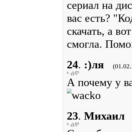
сериал на ди
вас есть? "Ко
скачать, а во
смогла. Помо
24
.
:)ля
(01.02
0
А почему у в
23
.
Михаил
0