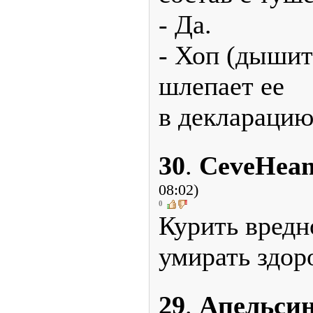
- Да.
- Хоп (дышит
шлепает ее
в декларацию)
30
.
CeveHean
08:02)
0
Курить вpедно
умиpать здоp
29
.
Апельси