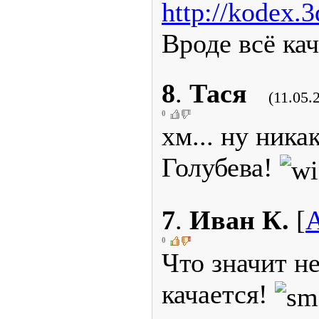
http://kodex.3
Вроде всё кач
8
.
Тася
(11.05.
0
хм... ну ника
Голубева!
7
.
Иван К.
[
0
Что значит н
качается!