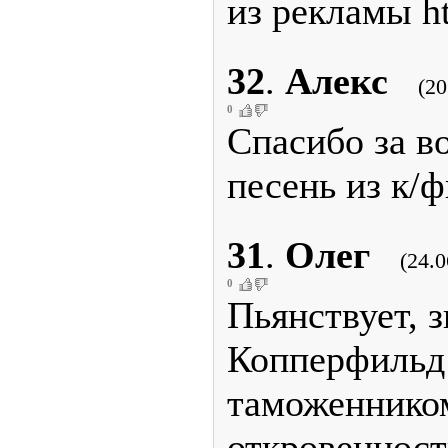
из рекламы h
32
.
Алекс
(20
0
Спасибо за в
песень из к/
31
.
Олег
(24.0
0
Пьянствует, з
Копперфильд
таможенником
откровенност