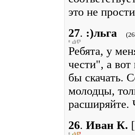
это не прости
27
.
:)льга
(26
0
Ребята, у мен
чести", а вот
бы скачать. 
молодцы, то
расширяйте. 
26
.
Иван К.
[
0