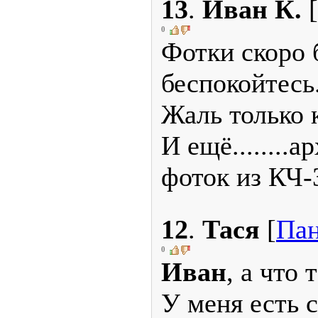
13
.
Иван К.
[
0
Фотки скоро б
беспокойтесь.
Жаль только к
И ещё........
фоток из КЧ-3
12
.
Тася
[
Пан
0
Иван
, а что
У меня есть 