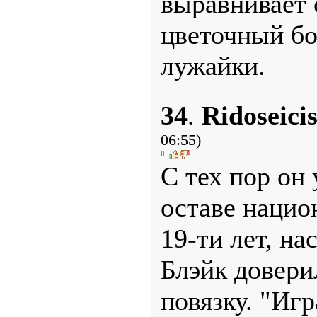
выравнивает
цветочный б
лужайки.
34
.
Ridoseici
06:55)
0
С тех пор он 
оставе нацио
19-ти лет, на
Блэйк довери
повязку. "Иг