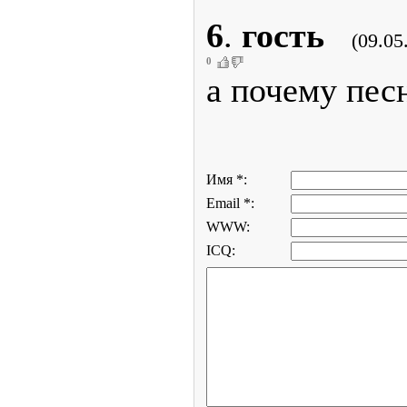
6
.
гость
(09.05
0
а почему пес
Имя *:
Email *:
WWW:
ICQ: