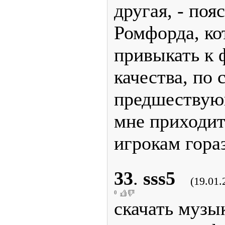
другая, - поя
Ромфорда, к
привыкать к 
качества, по
предшествую
мне приходит
игрокам гора
33
.
sss5
(19.01.
0
скачать музы