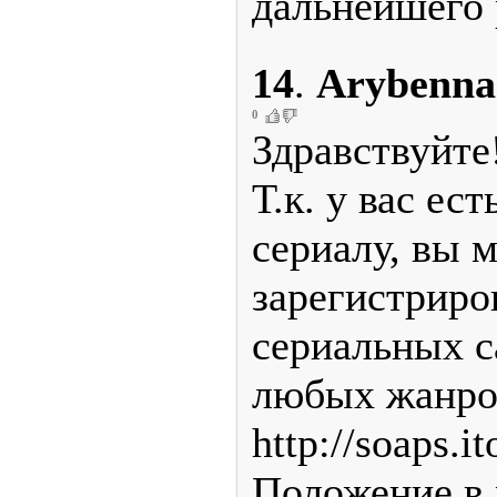
дальнейшего 
14
.
Arybenna
0
Здравствуйте
Т.к. у вас ес
сериалу, вы 
зарегистриро
сериальных с
любых жанро
http://soaps.i
Положение в 