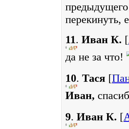
предыдущего 
перекинуть, е
11
.
Иван К.
[
0
да не за что!
10
.
Тася
[
Пан
0
Иван,
спасиб
9
.
Иван К.
[
0