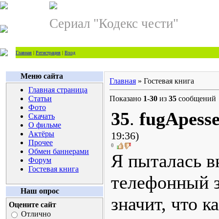
Сериал "Кодекс чести"
Главная
|
Регистрация
|
Вход
Меню сайта
Главная
» Гостевая книга
Главная страница
Статьи
Показано
1
-
30
из
35
сообщений
Фото
35
.
fugApess
Скачать
О фильме
Актёры
19:36)
Прочее
0
Обмен баннерами
Я пыталась в
Форум
Гостевая книга
телефонный з
Наш опрос
значит, что 
Оцените сайт
Отлично