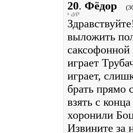
20
.
Фёдор
(3
0
Здравствуйте
выложить по
саксофонной 
играет Трубач
играет, слиш
брать прямо 
взять с конца
хоронили Боц
Извините за н