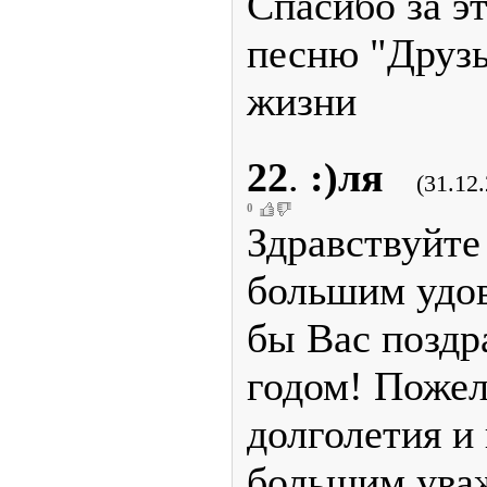
Спасибо за эт
песню "Друз
жизни
22
.
:)ля
(31.12
0
Здравствуйте
большим удов
бы Вас поздр
годом! Пожел
долголетия и
большим ува