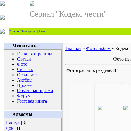
Сериал "Кодекс чести"
Главная
|
Регистрация
|
Вход
Меню сайта
Главная
»
Фотоальбом
» Кодекс 
Главная страница
Статьи
Фото из 
Фото
Скачать
Фотографий в разделе:
8
О фильме
Актёры
Прочее
Обмен баннерами
Форум
Гостевая книга
24.08.2007
24.08.2
Agrum
Agr
Альбомы
Пастух
[3]
Док
[1]