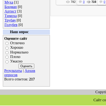
Муха
[1]
782
0
718
5.0
0
Боцман
[0]
Артист
[3]
Тимоха
[0]
Трубач
[0]
Голубев
[0]
Наш опрос
Оцените сайт
Отлично
Хорошо
Нормально
Плохо
Ужасно
Результаты
|
Архив
опросов
Всего ответов:
217
Copyr
Сайт со