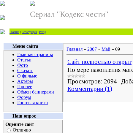
Сериал "Кодекс чести"
Главная
|
Регистрация
|
Вход
Меню сайта
Главная
»
2007
»
Май
»
09
Главная страница
Статьи
Сайт полностью открыт
Фото
По мере накопления мате
Скачать
О фильме
Просмотров:
2094
|
Доб
Актёры
Прочее
Комментарии (1)
Обмен баннерами
Форум
Гостевая книга
Наш опрос
Оцените сайт
Отлично