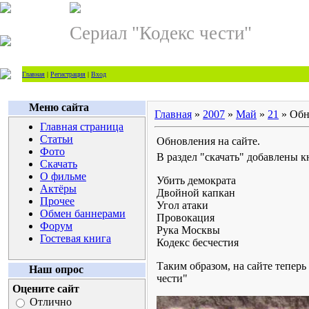
Сериал "Кодекс чести"
Главная
|
Регистрация
|
Вход
Меню сайта
Главная
»
2007
»
Май
»
21
» Обн
Главная страница
Статьи
Обновления на сайте.
Фото
В раздел "скачать" добавлены 
Скачать
О фильме
Убить демократа
Актёры
Двойной капкан
Прочее
Угол атаки
Обмен баннерами
Провокация
Форум
Рука Москвы
Гостевая книга
Кодекс бесчестия
Таким образом, на сайте тепер
Наш опрос
чести"
Оцените сайт
Отлично