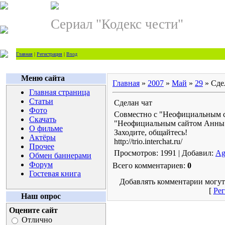
Сериал "Кодекс чести"
Главная
|
Регистрация
|
Вход
Меню сайта
Главная
»
2007
»
Май
»
29
» Сде
Главная страница
Статьи
Сделан чат
Фото
Совместно с "Неофициальным с
Скачать
"Неофициальным сайтом Анны 
О фильме
Заходите, общайтесь!
Актёры
http://trio.interchat.ru/
Прочее
Просмотров: 1991 | Добавил:
Ag
Обмен баннерами
Форум
Всего комментариев:
0
Гостевая книга
Добавлять комментарии могут
[
Рег
Наш опрос
Оцените сайт
Отлично