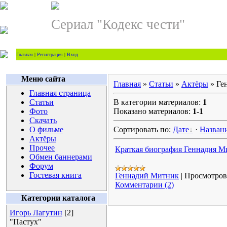
Сериал "Кодекс чести"
Главная
|
Регистрация
|
Вход
Меню сайта
Главная
»
Статьи
»
Актёры
» Ге
Главная страница
Статьи
В категории материалов:
1
Фото
Показано материалов:
1-1
Скачать
О фильме
Сортировать по:
Дате
·
Назван
Актёры
Прочее
Краткая биография Геннадия М
Обмен баннерами
Форум
Гостевая книга
Геннадий Митник
|
Просмотров
Комментарии (2)
Категории каталога
Игорь Лагутин
[2]
"Пастух"